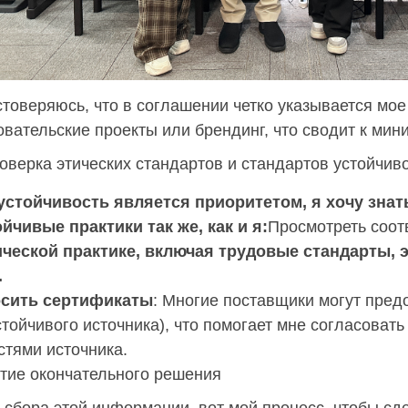
стоверяюсь, что в соглашении четко указывается мо
овательские проекты или брендинг, что сводит к мин
роверка этических стандартов и стандартов устойчив
устойчивость является приоритетом, я хочу знат
ойчивые практики так же, как и я:
Просмотреть соот
ической практике, включая трудовые стандарты, 
.
сить сертификаты
: Многие поставщики могут пред
стойчивого источника), что помогает мне согласовать
стями источника.
тие окончательного решения
 сбора этой информации, вот мой процесс, чтобы сд