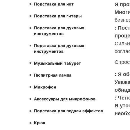
Я про
Подставка для нот
Многи
Подставка для гитары
бизне
: Пос
Подставка для духовых
инструментов
проце
Сильн
Подставка для духовых
согла
инструментов
Спрос
Музыкальный табурет
: Я о
Пюпитрная лампа
Уважа
Микрофон
обна
: Чет
Аксессуары для микрофонов
Я уто
Подставка для педали эффектов
необх
Крюк