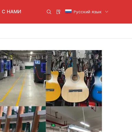
 С НАМИ
Pусский язык
кабели
Скрипка
Духовые инструменты
Ударные инструменты
ие
Другие инструменты
ьное
Ямаха
ров
Кавай