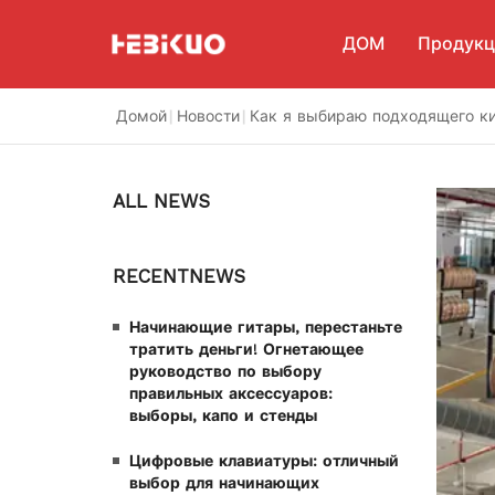
ДОМ
Продукц
Домой
|
Новости
|
Как я выбираю подходящего ки
Стойк
Подст
ALL NEWS
Подст
Подст
инстр
RECENTNEWS
Подст
инстр
Музы
Начинающие гитары, перестаньте
тратить деньги! Огнетающее
Пюпи
руководство по выбору
правильных аксессуаров:
Микр
выборы, капо и стенды
Цифровые клавиатуры: отличный
выбор для начинающих