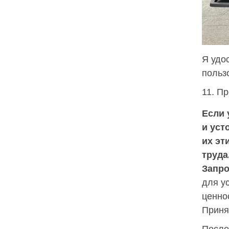
Я удо
польз
11. П
Если 
и уст
их эт
труда
Запро
для у
ценно
Приня
После