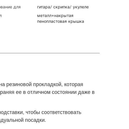
ование для
гитара/ скрипка/ укулеле
л
металл+накрытая
пенопластовая крышка