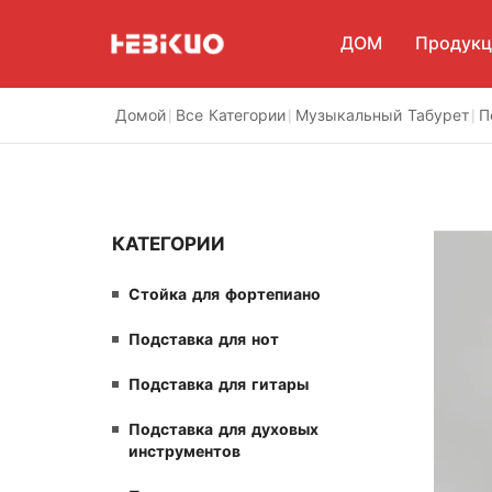
ДОМ
Продукц
Домой
|
Все Категории
|
Музыкальный Табурет
|
П
Стойк
Подст
Подст
Подст
КАТЕГОРИИ
инстр
Подст
Стойка для фортепиано
инстр
Музы
Подставка для нот
Пюпи
Подставка для гитары
Микр
Подставка для духовых
инструментов