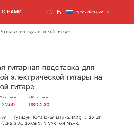
 С НАМИ
Pусский язык
й гитары на акустической гитаре
кабели
Скрипка
Духовые инструменты
Ударные инструменты
я гитарная подставка для
ие
Другие инструменты
ьное
ой электрической гитары на
Ямаха
ой гитаре
ров
Кавай
99/piece
≥100/piece
D 2.50
USD 2.30
ия ： Гуандун, Китайская марка. MOQ ： 20 шт.
+Губка G.W.: 20KG/CTN CARTON MEAR: